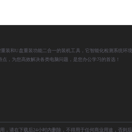
)是款具备一键重装和U盘重装功能二合一的装机工具，它智能化检测系统环境
特点，为您高效解决各类电脑问题，是您办公学习的首选！
用，请在下载后24小时内删除，不得用于任何商业用途，否则