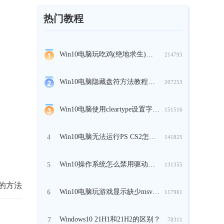
热门教程
Win10电脑玩吃鸡(绝地求生)时崩溃怎么办？
214793
Win10电脑隐藏盘符方法教程分享
207253
Win10电脑使用cleartype设置字体方法教程
151516
Win10电脑无法运行PS CS2怎么解决？
4
141825
Win10操作系统怎么禁用驱动的强制签名？
5
131355
单的方法
Win10电脑玩游戏显示缺少msvcp140.dll怎么办？
6
117961
Windows10 21H1和21H2的区别？
7
78311