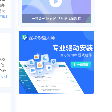
脑办
足大
下载]
一键备份还原Win7系统视频教程
行离线
止笔
的软
下载]