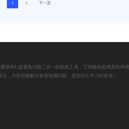
1
2
下一页
)是款具备一键重装和U盘重装功能二合一的装机工具，它智能化检测系统环境
特点，为您高效解决各类电脑问题，是您办公学习的首选！