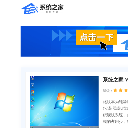
系统之家 W
星级：
此版本为纯净
(安装器或U盘P
旗舰版系统，
统的占用少，兼