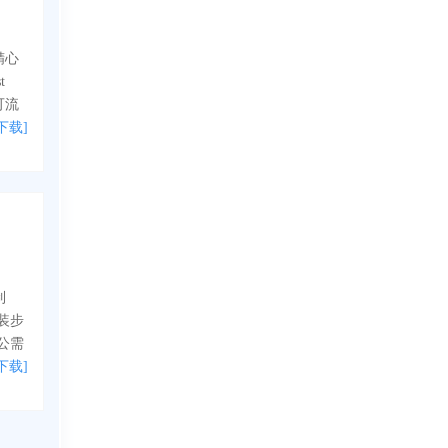
行精心
t
可流
下载]
制
装步
公需
下载]