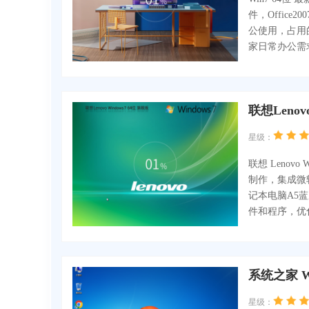
件，Offic
公使用，占用
家日常办公需
联想Lenovo
星级：
联想 Lenovo
制作，集成微
记本电脑A5
件和程序，优
系统之家 W
星级：