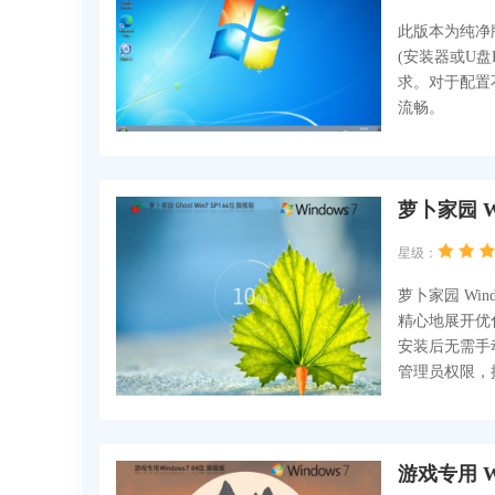
此版本为纯净
(安装器或U盘
求。对于配置
流畅。
萝卜家园 W
星级：
萝卜家园 Wind
精心地展开优
安装后无需手
管理员权限，
游戏专用 W