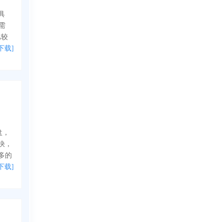
具
需
比较
下载]
母盘，
快，
多的
下载]