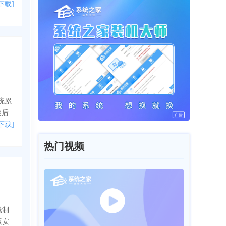
下载]
系统累
装后
下载]
热门视频
线制
版安