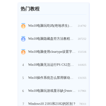
热门教程
Win10电脑玩吃鸡(绝地求生)时崩溃怎么办？
214792
Win10电脑隐藏盘符方法教程分享
207252
Win10电脑使用cleartype设置字体方法教程
151516
Win10电脑无法运行PS CS2怎么解决？
4
141825
Win10操作系统怎么禁用驱动的强制签名？
5
131355
Win10电脑玩游戏显示缺少msvcp140.dll怎么办？
6
117961
Windows10 21H1和21H2的区别？
7
78311