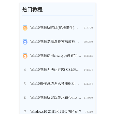
热门教程
Win10电脑玩吃鸡(绝地求生)时崩溃怎么办？
214790
Win10电脑隐藏盘符方法教程分享
207250
Win10电脑使用cleartype设置字体方法教程
151515
Win10电脑无法运行PS CS2怎么解决？
4
141824
Win10操作系统怎么禁用驱动的强制签名？
5
131354
Win10电脑玩游戏显示缺少msvcp140.dll怎么办？
6
117960
Windows10 21H1和21H2的区别？
7
78310