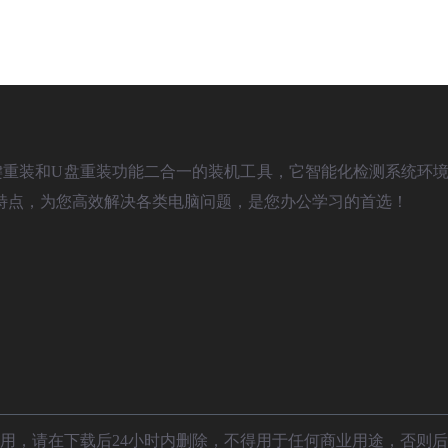
)是款具备一键重装和U盘重装功能二合一的装机工具，它智能化检测系统环境
特点，为您高效解决各类电脑问题，是您办公学习的首选！
用，请在下载后24小时内删除，不得用于任何商业用途，否则