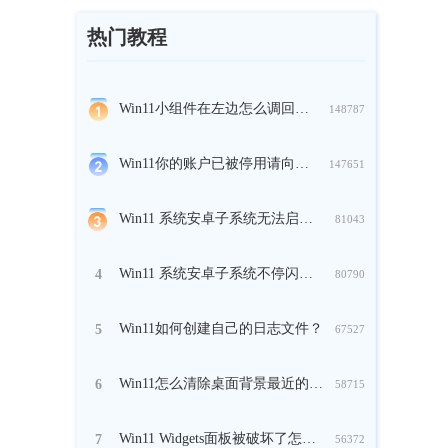
热门教程
Win11小组件在左边怎么调回来？
148787
Win11你的账户已被停用请向管理员咨询怎么办？
147651
Win11 系统安卓子系统无法启动怎么办？
81043
Win11 系统安卓子系统不停闪退怎么办？
4
80790
Win11如何创建自己的日志文件？
5
67527
Win11怎么清除桌面背景最近的图像历史记录？
6
58715
Win11 Widgets面板被破坏了怎么办？
7
56372