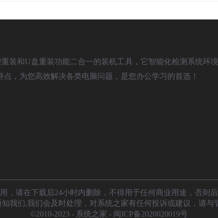
)是款具备一键重装和U盘重装功能二合一的装机工具，它智能化检测系统环境
特点，为您高效解决各类电脑问题，是您办公学习的首选！
用，请在下载后24小时内删除，不得用于任何商业用途，否则
知我们,我们会及时处理，对系统之家有任何投诉或建议，请与管理员联系
©2010-2023 - 系统之家 -
闽ICP备2020020019号