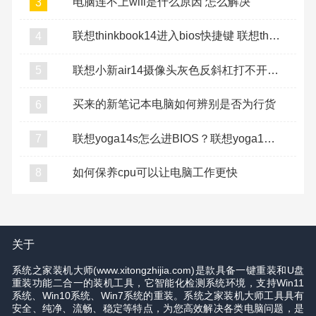
电脑连不上wifi是什么原因 怎么解决
3
联想thinkbook14进入bios快捷键 联想thinkbook14进bios按什么键
4
联想小新air14摄像头灰色反斜杠打不开怎么办
5
买来的新笔记本电脑如何辨别是否为行货
6
联想yoga14s怎么进BIOS？联想yoga14s BIOS的快捷键是什么
7
如何保养cpu可以让电脑工作更快
8
关于
系统之家装机大师(www.xitongzhijia.com)是款具备一键重装和U盘
重装功能二合一的装机工具，它智能化检测系统环境，支持Win11
系统、Win10系统、Win7系统的重装。系统之家装机大师工具具有
安全、纯净、流畅、稳定等特点，为您高效解决各类电脑问题，是