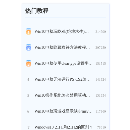
热门教程
Win10电脑玩吃鸡(绝地求生)时崩溃怎么办？
214790
Win10电脑隐藏盘符方法教程分享
207250
Win10电脑使用cleartype设置字体方法教程
151515
Win10电脑无法运行PS CS2怎么解决？
4
141824
Win10操作系统怎么禁用驱动的强制签名？
5
131354
Win10电脑玩游戏显示缺少msvcp140.dll怎么办？
6
117960
Windows10 21H1和21H2的区别？
7
78310