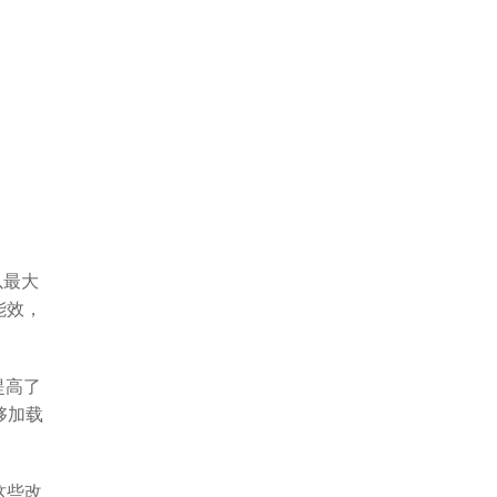
，以最大
能效，
提高了
够加载
这些改