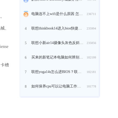
电脑连不上wifi是什么原因 怎么解决
236711
代。
机械、
联想thinkbook14进入bios快捷键 联想thinkbook14进bios按什么键
4
235994
联想小新air14摄像头灰色反斜杠打不开怎么办
5
235856
ense
买来的新笔记本电脑如何辨别是否为行货
6
182199
 卡槽
联想yoga14s怎么进BIOS？联想yoga14s BIOS的快捷键是什么
7
182181
如何保养cpu可以让电脑工作更快
8
181778