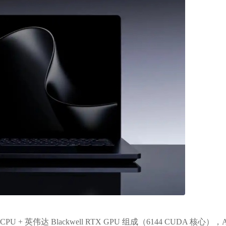
U + 英伟达 Blackwell RTX GPU 组成（6144 CUDA 核心），A