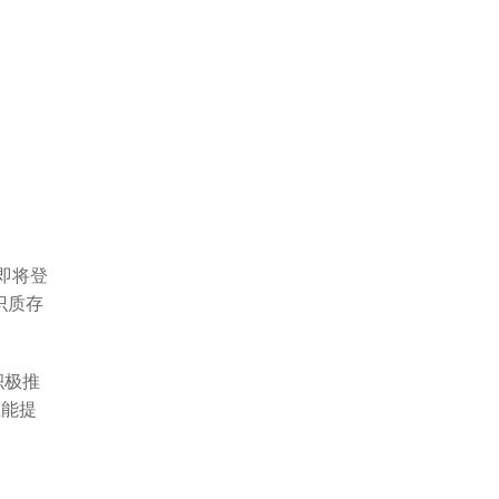
即将登
识质存
积极推
性能提