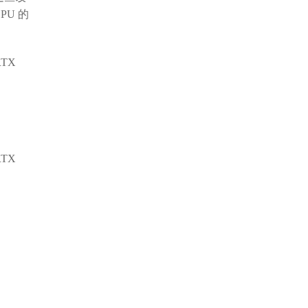
U 的
TX
TX