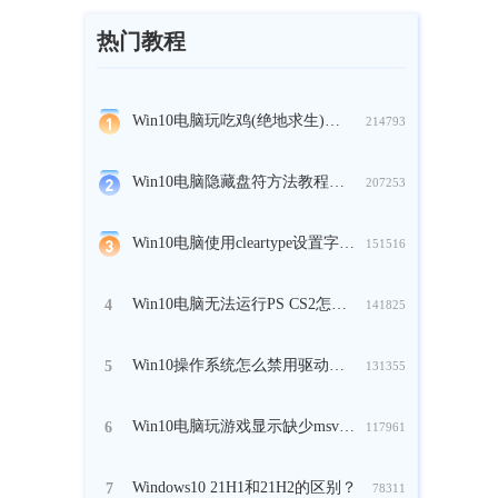
热门教程
Win10电脑玩吃鸡(绝地求生)时崩溃怎么办？
214793
Win10电脑隐藏盘符方法教程分享
207253
Win10电脑使用cleartype设置字体方法教程
151516
Win10电脑无法运行PS CS2怎么解决？
4
141825
Win10操作系统怎么禁用驱动的强制签名？
5
131355
Win10电脑玩游戏显示缺少msvcp140.dll怎么办？
6
117961
Windows10 21H1和21H2的区别？
7
78311