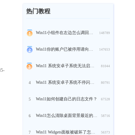
热门教程
Win11小组件在左边怎么调回来？
148789
Win11你的账户已被停用请向管理员咨询怎么办？
147653
Win11 系统安卓子系统无法启动怎么办？
81044
5-
Win11 系统安卓子系统不停闪退怎么办？
4
80791
Win11如何创建自己的日志文件？
5
67528
Win11怎么清除桌面背景最近的图像历史记录？
6
58716
Win11 Widgets面板被破坏了怎么办？
7
56373