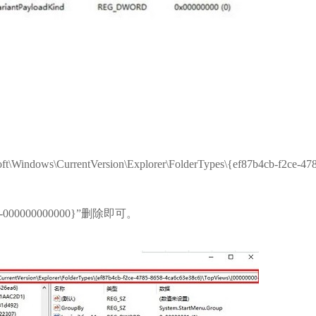
ws\CurrentVersion\Explorer\FolderTypes\{ef87b4cb-f2ce-478
-000000000000}”删除即可。