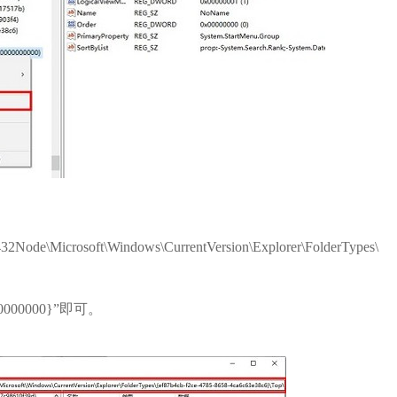
icrosoft\Windows\CurrentVersion\Explorer\FolderTypes\
0000000}”即可。