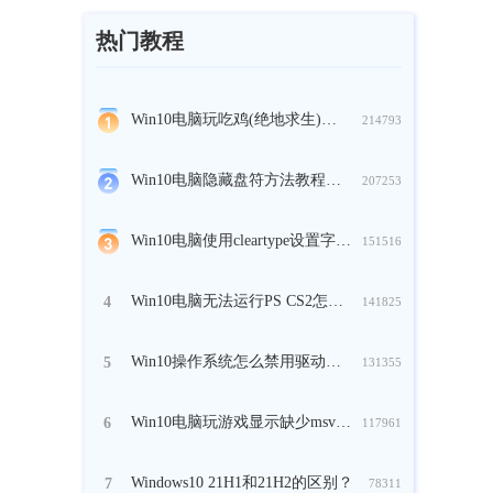
热门教程
Win10电脑玩吃鸡(绝地求生)时崩溃怎么办？
214793
Win10电脑隐藏盘符方法教程分享
207253
Win10电脑使用cleartype设置字体方法教程
151516
Win10电脑无法运行PS CS2怎么解决？
4
141825
Win10操作系统怎么禁用驱动的强制签名？
5
131355
Win10电脑玩游戏显示缺少msvcp140.dll怎么办？
6
117961
Windows10 21H1和21H2的区别？
7
78311