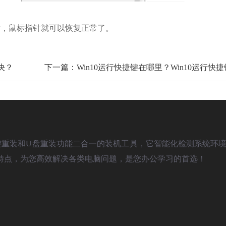
后，鼠标指针就可以恢复正常了。
解决？
下一篇：Win10运行快捷键在哪里？Win10运行快
)是款具备一键重装和U盘重装功能二合一的装机工具，它智能化检测系统环境
特点，为您高效解决各类电脑问题，是您办公学习的首选！