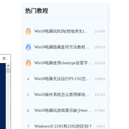
热门教程
Win10电脑玩吃鸡(绝地求生)时崩溃怎么办？
214793
Win10电脑隐藏盘符方法教程分享
207253
Win10电脑使用cleartype设置字体方法教程
151516
Win10电脑无法运行PS CS2怎么解决？
4
141825
Win10操作系统怎么禁用驱动的强制签名？
5
131355
Win10电脑玩游戏显示缺少msvcp140.dll怎么办？
6
117961
Windows10 21H1和21H2的区别？
7
78311