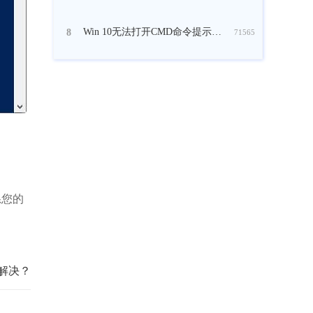
Win 10无法打开CMD命令提示符窗口怎么办？
8
71565
系您的
何解决？