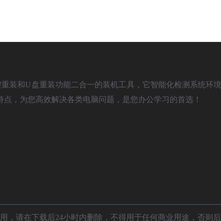
)是款具备一键重装和U盘重装功能二合一的装机工具，它智能化检测系统环境
特点，为您高效解决各类电脑问题，是您办公学习的首选！
用，请在下载后24小时内删除，不得用于任何商业用途，否则