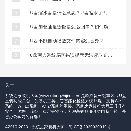
U盘缩水盘是什么意思？U盘缩水了怎么复原？
5
U盘加载速度缓慢是怎么回事？如何解决U盘加载缓慢？
6
U盘不能自动播放文件内容怎么办？
7
u盘写入系统扇区错误提示无法读取文件怎么办？
8
关于
系统之家装机大师(www.xitongzhijia.com)是款具备一键重装和U盘
重装功能二合一的装机工具，它智能化检测系统环境，支持Win11
系统、Win10系统、Win7系统的重装。系统之家装机大师工具具有
安全、纯净、流畅、稳定等特点，为您高效解决各类电脑问题，是
您办公学习的首选！
©2010-2023 - 系统之家装机大师 -
闽ICP备2020020019号