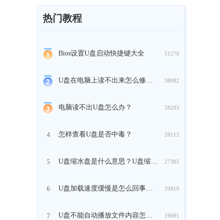
热门教程
Bios设置U盘启动快捷键大全
51270
U盘在电脑上读不出来怎么修复？
38982
电脑读不出U盘怎么办？
28283
怎样查看U盘是否中毒？
4
28112
U盘缩水盘是什么意思？U盘缩水了怎么复原？
5
27385
U盘加载速度缓慢是怎么回事？如何解决U盘加载缓慢？
6
20819
U盘不能自动播放文件内容怎么办？
7
19691