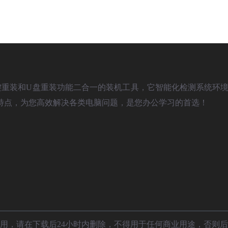
)是款具备一键重装和U盘重装功能二合一的装机工具，它智能化检测系统环境
特点，为您高效解决各类电脑问题，是您办公学习的首选！
用，请在下载后24小时内删除，不得用于任何商业用途，否则