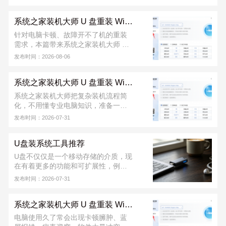
装 Windows 的安全方法。只需提前制
作好启动 U 盘，插入电脑后设置从 U
系统之家装机大师 U 盘重装 Win10 系统教程
盘启动，即可进入安装界面，按提示
一步步完成系统重装。整个过程稳定
针对电脑卡顿、故障开不了机的重装
可靠，不易受网络影响，支持格式化
需求，本篇带来系统之家装机大师 U
C 盘全新安装，能有效解决蓝屏、卡
盘重装 Win10 完整教程。该工具能一
发布时间：2026-08-06
顿、开机失败等问题，适合电脑维
键完成 U 盘启动盘制作，教程覆盖 U
修、日常维护以及新手装机使用。
盘制作、快捷启动、系统部署整套流
系统之家装机大师 U 盘重装 Win7 系统教程
程，操作门槛低，新手可跟着步骤完
成重装。软件从下载到安装完成，不
系统之家装机大师把复杂装机流程简
收取任何费用！若安装出现问题，可
化，不用懂专业电脑知识，准备一个
联系系统之家装机大师官方 QQ 群：
8G 以上 U 盘就能搞定。不管是电脑正
发布时间：2026-07-31
822317920，寻求技术支持。
常能用，还是已经蓝屏、进不去桌
面，都能用 U 盘重装。软件从下载到
U盘装系统工具推荐
安装完成，不收取任何费用！若安装
出现问题，可联系系统之家装机大师
U盘不仅仅是一个移动存储的介质，现
官方 QQ 群：822317920，寻求技术
在有着更多的功能和可扩展性，例如
支持。
使用U盘做引导，给计算机安装操作系
发布时间：2026-07-31
统，系统之家装机大师给用户推荐的
是好用的U盘装系统工具。
系统之家装机大师 U 盘重装 Win11 系统教程
电脑使用久了常会出现卡顿臃肿、蓝