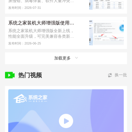
屏报错、病毒弹窗、软件大量冲突等
各类故障情况，这个时候用户们可以
发布时间：2026-07-31
用 U 盘重装系统。首先需要制作一个
U 盘启动盘，再进行 U 盘重装，软件
系统之家装机大师增强版使用教程
从下载到安装完成，不收取任何费
用！若安装出现问题，可联系系统之
系统之家装机大师增强版全新上线，
家装机大师官方 QQ 群：
性能全面升级，可完美兼容各类新旧
822317920，寻求技术支持。
硬件，同时支持 UEFI、Legacy 双引
发布时间：2026-06-25
导模式。新版本进一步提升了本地安
装与 U 盘装机的成功率，运行也更加
加载更多
稳定，日常装系统省心又便捷。下面
小编就为大家带来系统之家装机大师
增强版的详细使用教程。
热门视频
换一批