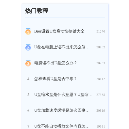
热门教程
Bios设置U盘启动快捷键大全
51270
U盘在电脑上读不出来怎么修复？
38982
电脑读不出U盘怎么办？
28283
怎样查看U盘是否中毒？
4
28112
U盘缩水盘是什么意思？U盘缩水了怎么复原？
5
27385
U盘加载速度缓慢是怎么回事？如何解决U盘加载缓慢？
6
20819
U盘不能自动播放文件内容怎么办？
7
19691