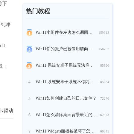
你下
热门教程
 纯净
Win11小组件在左边怎么调回来？
159912
11
Win11你的账户已被停用请向管理员咨询怎么办？
158767
Win11 系统安卓子系统无法启动怎么办？
85890
载：
Win11 系统安卓子系统不停闪退怎么办？
4
85634
Win11如何创建自己的日志文件？
5
72270
显卡驱动
Win11怎么清除桌面背景最近的图像历史记录？
6
62373
Win11 Widgets面板被破坏了怎么办？
7
60045