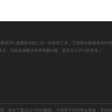
)是款具备一键重装和U盘重装功能二合一的装机工具，它智能化检测系统环境
特点，为您高效解决各类电脑问题，是您办公学习的首选！
用，请在下载后24小时内删除，不得用于任何商业用途，否则