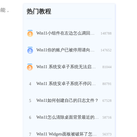
功能，
热门教程
Win11小组件在左边怎么调回来？
148788
Win11你的账户已被停用请向管理员咨询怎么办？
147652
Win11 系统安卓子系统无法启动怎么办？
81044
Win11 系统安卓子系统不停闪退怎么办？
4
80791
Win11如何创建自己的日志文件？
5
67528
Win11怎么清除桌面背景最近的图像历史记录？
6
58716
Win11 Widgets面板被破坏了怎么办？
7
56373