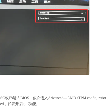
BIOS，依次进入Advanced—AMD fTPM configuratio
abled，代表开启tpm功能。