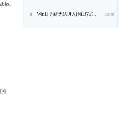
led
Win11 系统无法进入睡眠模式怎么修复？
8
51818
项将