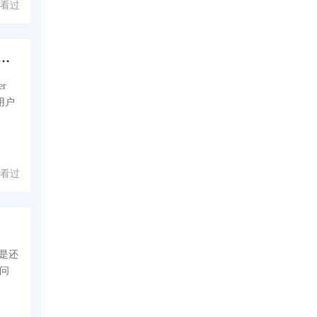
 人看过
电脑怎么安装Win11？Acer SF314电脑一键安装Win11系统教学
r
用户
 人看过
但是还
疑问