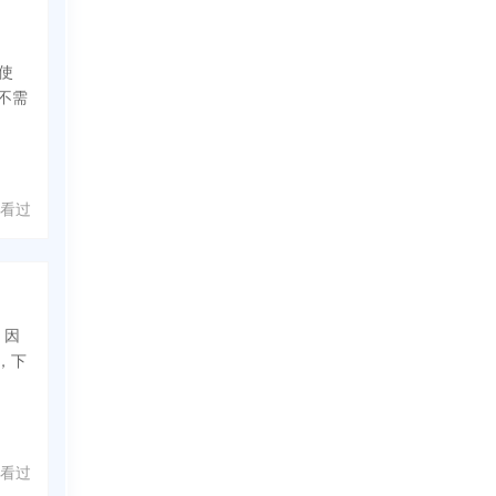
行使
，不需
 人看过
，因
，下
 人看过