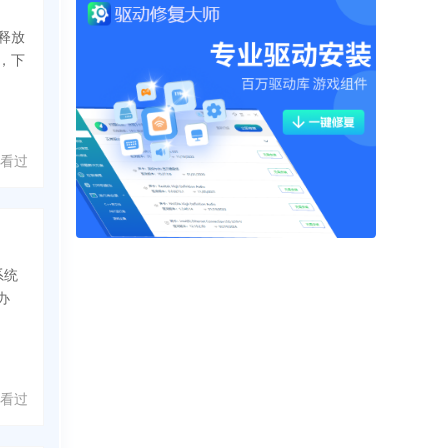
释放
，下
 人看过
系统
办
 人看过