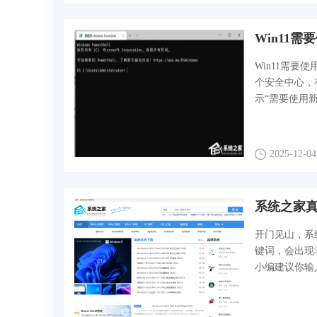
Win11需
Win11需要使
个安全中心，
示“需要使用新应用
2025-12-04
系统之家
开门见山，系统之
键词，会出现
小编建议你输