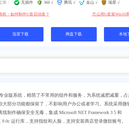
监测：
无插件
360 √
腾讯 √
金山 √
瑞星 √
教程：如何制作U盘启动盘？
怎么用U盘装Win10
迅雷下载
网盘下载
本地
精简的专业版系统，精简了不常用的组件和服务，为系统减肥减重，占
但大部分功能都保留了，不影响用户办公或者学习。系统采用微
业版离线制作确保安全无毒，集成 Microsoft NET Framework 3 5 和
线集成 DirectX 9 0c 运行库，支持指纹和人脸，支持安装商店登录微软账号。