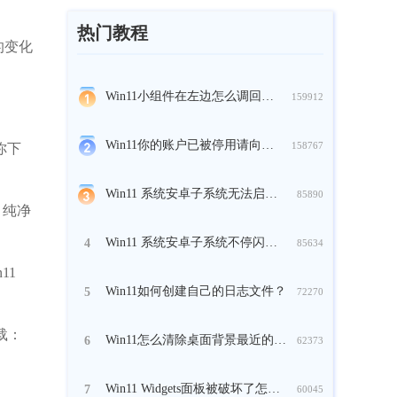
热门教程
的变化
Win11小组件在左边怎么调回来？
159912
Win11你的账户已被停用请向管理员咨询怎么办？
158767
你下
Win11 系统安卓子系统无法启动怎么办？
85890
 纯净
Win11 系统安卓子系统不停闪退怎么办？
4
85634
11
Win11如何创建自己的日志文件？
5
72270
载：
Win11怎么清除桌面背景最近的图像历史记录？
6
62373
Win11 Widgets面板被破坏了怎么办？
7
60045