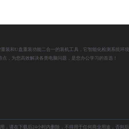
)是款具备一键重装和U盘重装功能二合一的装机工具，它智能化检测系统环境
特点，为您高效解决各类电脑问题，是您办公学习的首选！
用，请在下载后24小时内删除，不得用于任何商业用途，否则