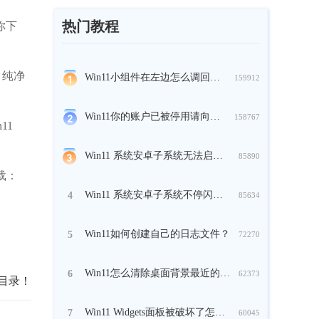
热门教程
你下
 纯净
Win11小组件在左边怎么调回来？
159912
Win11你的账户已被停用请向管理员咨询怎么办？
158767
11
Win11 系统安卓子系统无法启动怎么办？
85890
载：
Win11 系统安卓子系统不停闪退怎么办？
4
85634
Win11如何创建自己的日志文件？
5
72270
Win11怎么清除桌面背景最近的图像历史记录？
6
62373
脚本目录！
Win11 Widgets面板被破坏了怎么办？
7
60045