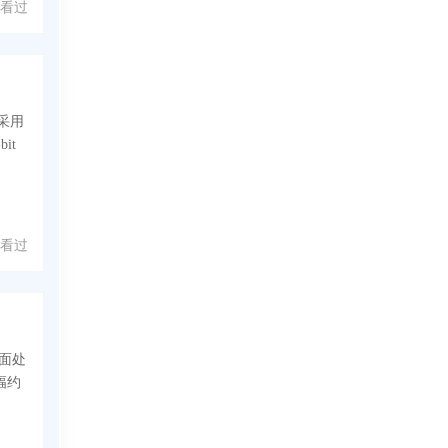
人看过
采用
it
 人看过
桌面处
幅约