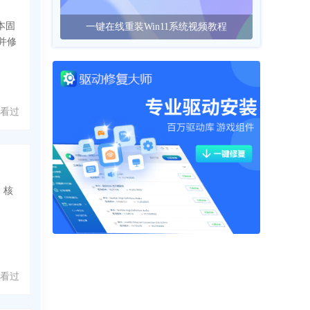
版本固
一键在线重装Win11系统视频教程
并修
人看过
 核
 人看过