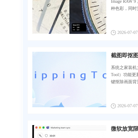
Image R
种色彩，同时
2026-07-07
截图即抠图！
系统之家装机大师
Tool）功能
键抠除画面背景
2026-07-07
微软放宽限制