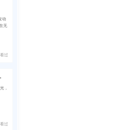
开发动
 在无
人看过
t 负载专门窃取隐私数据
曝光，
人看过