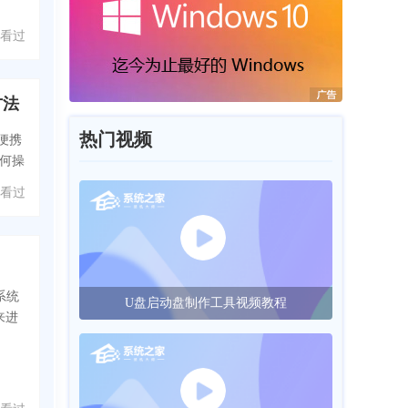
 人看过
方法
热门视频
，便携
何操
 人看过
系统
U盘启动盘制作工具视频教程
来进