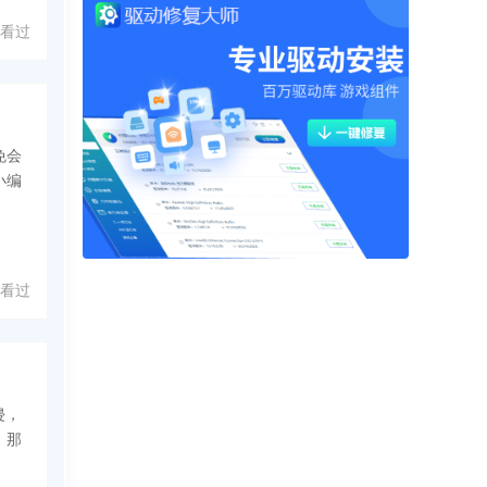
 人看过
免会
小编
人看过
侵，
，那