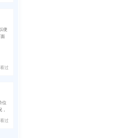
以使
下面
人看过
价位
况，
人看过