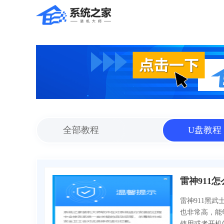
全部教程
U盘教程
雷神911
雷神911黑
也非常高，能
使用或者开机