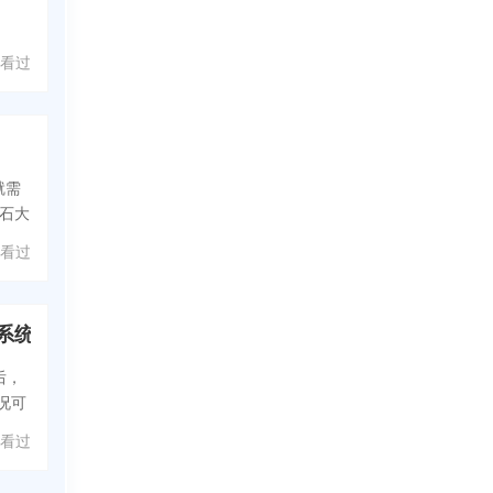
 人看过
就需
石大
 人看过
ThinkPad E14电脑怎么重装系统？ThinkPad E14电脑U盘重装系统教学
后，
况可
 人看过