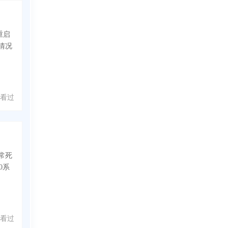
重启
情况
 人看过
常死
0系
人看过