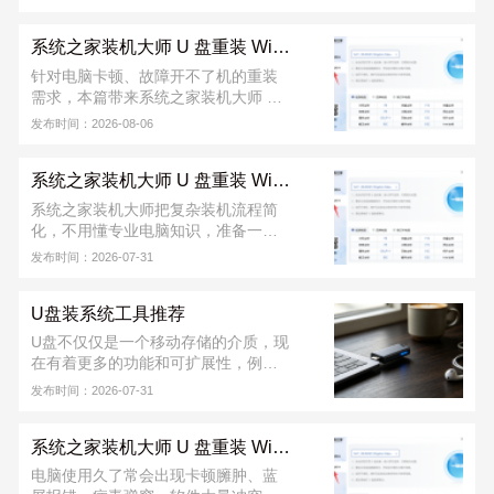
装 Windows 的安全方法。只需提前制
作好启动 U 盘，插入电脑后设置从 U
系统之家装机大师 U 盘重装 Win10 系统教程
盘启动，即可进入安装界面，按提示
一步步完成系统重装。整个过程稳定
针对电脑卡顿、故障开不了机的重装
可靠，不易受网络影响，支持格式化
需求，本篇带来系统之家装机大师 U
C 盘全新安装，能有效解决蓝屏、卡
盘重装 Win10 完整教程。该工具能一
发布时间：2026-08-06
顿、开机失败等问题，适合电脑维
键完成 U 盘启动盘制作，教程覆盖 U
修、日常维护以及新手装机使用。
盘制作、快捷启动、系统部署整套流
系统之家装机大师 U 盘重装 Win7 系统教程
程，操作门槛低，新手可跟着步骤完
成重装。软件从下载到安装完成，不
系统之家装机大师把复杂装机流程简
收取任何费用！若安装出现问题，可
化，不用懂专业电脑知识，准备一个
联系系统之家装机大师官方 QQ 群：
8G 以上 U 盘就能搞定。不管是电脑正
发布时间：2026-07-31
822317920，寻求技术支持。
常能用，还是已经蓝屏、进不去桌
面，都能用 U 盘重装。软件从下载到
U盘装系统工具推荐
安装完成，不收取任何费用！若安装
出现问题，可联系系统之家装机大师
U盘不仅仅是一个移动存储的介质，现
官方 QQ 群：822317920，寻求技术
在有着更多的功能和可扩展性，例如
支持。
使用U盘做引导，给计算机安装操作系
发布时间：2026-07-31
统，系统之家装机大师给用户推荐的
是好用的U盘装系统工具。
系统之家装机大师 U 盘重装 Win11 系统教程
电脑使用久了常会出现卡顿臃肿、蓝