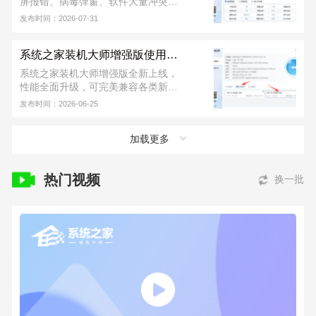
屏报错、病毒弹窗、软件大量冲突等
各类故障情况，这个时候用户们可以
发布时间：2026-07-31
用 U 盘重装系统。首先需要制作一个
U 盘启动盘，再进行 U 盘重装，软件
系统之家装机大师增强版使用教程
从下载到安装完成，不收取任何费
用！若安装出现问题，可联系系统之
系统之家装机大师增强版全新上线，
家装机大师官方 QQ 群：
性能全面升级，可完美兼容各类新旧
822317920，寻求技术支持。
硬件，同时支持 UEFI、Legacy 双引
发布时间：2026-06-25
导模式。新版本进一步提升了本地安
装与 U 盘装机的成功率，运行也更加
加载更多
稳定，日常装系统省心又便捷。下面
小编就为大家带来系统之家装机大师
增强版的详细使用教程。
热门视频
换一批