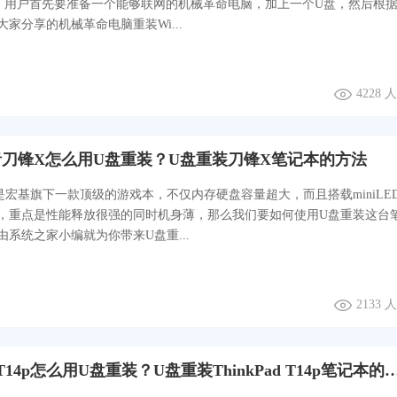
系统，用户首先要准备一个能够联网的机械革命电脑，加上一个U盘，然后根
家分享的机械革命电脑重装Wi...
4228
刀锋X怎么用U盘重装？U盘重装刀锋X笔记本的方法
是宏基旗下一款顶级的游戏本，不仅内存硬盘容量超大，而且搭载miniLE
，重点是性能释放很强的同时机身薄，那么我们要如何使用U盘重装这台
由系统之家小编就为你带来U盘重...
2133
ThinkPad T14p怎么用U盘重装？U盘重装ThinkPad 