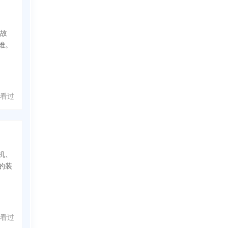
统故
难。
人看过
机、
的装
人看过