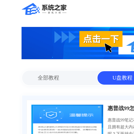
全部教程
U盘教程
惠普战99
惠普战99笔
且拥有超大内
呢？下面就由系