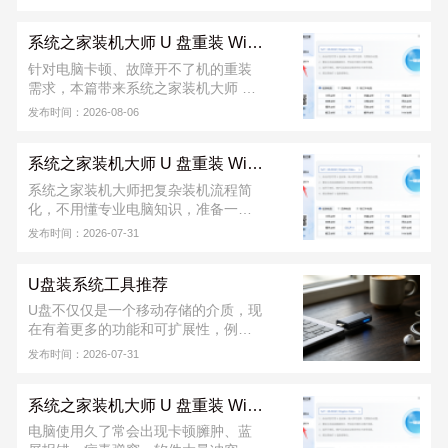
装 Windows 的安全方法。只需提前制
作好启动 U 盘，插入电脑后设置从 U
系统之家装机大师 U 盘重装 Win10 系统教程
盘启动，即可进入安装界面，按提示
一步步完成系统重装。整个过程稳定
针对电脑卡顿、故障开不了机的重装
可靠，不易受网络影响，支持格式化
需求，本篇带来系统之家装机大师 U
C 盘全新安装，能有效解决蓝屏、卡
盘重装 Win10 完整教程。该工具能一
发布时间：2026-08-06
顿、开机失败等问题，适合电脑维
键完成 U 盘启动盘制作，教程覆盖 U
修、日常维护以及新手装机使用。
盘制作、快捷启动、系统部署整套流
系统之家装机大师 U 盘重装 Win7 系统教程
程，操作门槛低，新手可跟着步骤完
成重装。软件从下载到安装完成，不
系统之家装机大师把复杂装机流程简
收取任何费用！若安装出现问题，可
化，不用懂专业电脑知识，准备一个
联系系统之家装机大师官方 QQ 群：
8G 以上 U 盘就能搞定。不管是电脑正
发布时间：2026-07-31
822317920，寻求技术支持。
常能用，还是已经蓝屏、进不去桌
面，都能用 U 盘重装。软件从下载到
U盘装系统工具推荐
安装完成，不收取任何费用！若安装
出现问题，可联系系统之家装机大师
U盘不仅仅是一个移动存储的介质，现
官方 QQ 群：822317920，寻求技术
在有着更多的功能和可扩展性，例如
支持。
使用U盘做引导，给计算机安装操作系
发布时间：2026-07-31
统，系统之家装机大师给用户推荐的
是好用的U盘装系统工具。
系统之家装机大师 U 盘重装 Win11 系统教程
电脑使用久了常会出现卡顿臃肿、蓝