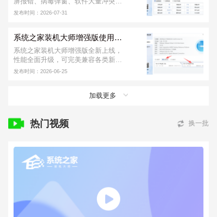
屏报错、病毒弹窗、软件大量冲突等
各类故障情况，这个时候用户们可以
发布时间：2026-07-31
用 U 盘重装系统。首先需要制作一个
U 盘启动盘，再进行 U 盘重装，软件
系统之家装机大师增强版使用教程
从下载到安装完成，不收取任何费
用！若安装出现问题，可联系系统之
系统之家装机大师增强版全新上线，
家装机大师官方 QQ 群：
性能全面升级，可完美兼容各类新旧
822317920，寻求技术支持。
硬件，同时支持 UEFI、Legacy 双引
发布时间：2026-06-25
导模式。新版本进一步提升了本地安
装与 U 盘装机的成功率，运行也更加
加载更多
稳定，日常装系统省心又便捷。下面
小编就为大家带来系统之家装机大师
增强版的详细使用教程。
热门视频
换一批