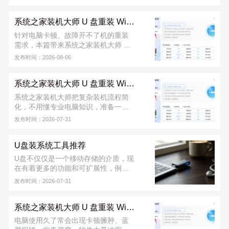
装 Windows 的安全方法。只需提前制
作好启动 U 盘，插入电脑后设置从 U
系统之家装机大师 U 盘重装 Win10 系统教程
盘启动，即可进入安装界面，按提示
一步步完成系统重装。整个过程稳定
针对电脑卡顿、故障开不了机的重装
可靠，不易受网络影响，支持格式化
需求，本篇带来系统之家装机大师 U
C 盘全新安装，能有效解决蓝屏、卡
盘重装 Win10 完整教程。该工具能一
发布时间：2026-08-06
顿、开机失败等问题，适合电脑维
键完成 U 盘启动盘制作，教程覆盖 U
修、日常维护以及新手装机使用。
盘制作、快捷启动、系统部署整套流
系统之家装机大师 U 盘重装 Win7 系统教程
程，操作门槛低，新手可跟着步骤完
成重装。软件从下载到安装完成，不
系统之家装机大师把复杂装机流程简
收取任何费用！若安装出现问题，可
化，不用懂专业电脑知识，准备一个
联系系统之家装机大师官方 QQ 群：
8G 以上 U 盘就能搞定。不管是电脑正
发布时间：2026-07-31
822317920，寻求技术支持。
常能用，还是已经蓝屏、进不去桌
面，都能用 U 盘重装。软件从下载到
U盘装系统工具推荐
安装完成，不收取任何费用！若安装
出现问题，可联系系统之家装机大师
U盘不仅仅是一个移动存储的介质，现
官方 QQ 群：822317920，寻求技术
在有着更多的功能和可扩展性，例如
支持。
使用U盘做引导，给计算机安装操作系
发布时间：2026-07-31
统，系统之家装机大师给用户推荐的
是好用的U盘装系统工具。
系统之家装机大师 U 盘重装 Win11 系统教程
电脑使用久了常会出现卡顿臃肿、蓝