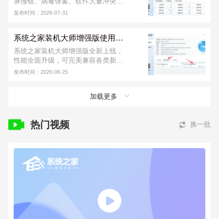
屏报错、病毒弹窗、软件大量冲突等
各类故障情况，这个时候用户们可以
发布时间：2026-07-31
用 U 盘重装系统。首先需要制作一个
U 盘启动盘，再进行 U 盘重装，软件
系统之家装机大师增强版使用教程
从下载到安装完成，不收取任何费
用！若安装出现问题，可联系系统之
系统之家装机大师增强版全新上线，
家装机大师官方 QQ 群：
性能全面升级，可完美兼容各类新旧
822317920，寻求技术支持。
硬件，同时支持 UEFI、Legacy 双引
发布时间：2026-06-25
导模式。新版本进一步提升了本地安
装与 U 盘装机的成功率，运行也更加
加载更多
稳定，日常装系统省心又便捷。下面
小编就为大家带来系统之家装机大师
增强版的详细使用教程。
热门视频
换一批