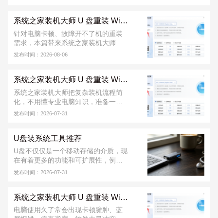
装 Windows 的安全方法。只需提前制
作好启动 U 盘，插入电脑后设置从 U
系统之家装机大师 U 盘重装 Win10 系统教程
盘启动，即可进入安装界面，按提示
一步步完成系统重装。整个过程稳定
针对电脑卡顿、故障开不了机的重装
可靠，不易受网络影响，支持格式化
需求，本篇带来系统之家装机大师 U
C 盘全新安装，能有效解决蓝屏、卡
盘重装 Win10 完整教程。该工具能一
发布时间：2026-08-06
顿、开机失败等问题，适合电脑维
键完成 U 盘启动盘制作，教程覆盖 U
修、日常维护以及新手装机使用。
盘制作、快捷启动、系统部署整套流
系统之家装机大师 U 盘重装 Win7 系统教程
程，操作门槛低，新手可跟着步骤完
成重装。软件从下载到安装完成，不
系统之家装机大师把复杂装机流程简
收取任何费用！若安装出现问题，可
化，不用懂专业电脑知识，准备一个
联系系统之家装机大师官方 QQ 群：
8G 以上 U 盘就能搞定。不管是电脑正
发布时间：2026-07-31
822317920，寻求技术支持。
常能用，还是已经蓝屏、进不去桌
面，都能用 U 盘重装。软件从下载到
U盘装系统工具推荐
安装完成，不收取任何费用！若安装
出现问题，可联系系统之家装机大师
U盘不仅仅是一个移动存储的介质，现
官方 QQ 群：822317920，寻求技术
在有着更多的功能和可扩展性，例如
支持。
使用U盘做引导，给计算机安装操作系
发布时间：2026-07-31
统，系统之家装机大师给用户推荐的
是好用的U盘装系统工具。
系统之家装机大师 U 盘重装 Win11 系统教程
电脑使用久了常会出现卡顿臃肿、蓝