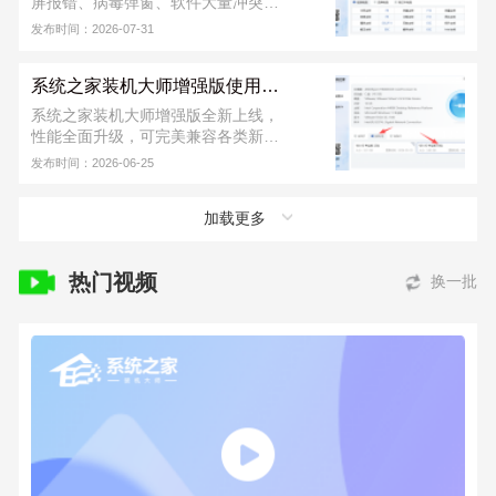
屏报错、病毒弹窗、软件大量冲突等
各类故障情况，这个时候用户们可以
发布时间：2026-07-31
用 U 盘重装系统。首先需要制作一个
U 盘启动盘，再进行 U 盘重装，软件
系统之家装机大师增强版使用教程
从下载到安装完成，不收取任何费
用！若安装出现问题，可联系系统之
系统之家装机大师增强版全新上线，
家装机大师官方 QQ 群：
性能全面升级，可完美兼容各类新旧
822317920，寻求技术支持。
硬件，同时支持 UEFI、Legacy 双引
发布时间：2026-06-25
导模式。新版本进一步提升了本地安
装与 U 盘装机的成功率，运行也更加
加载更多
稳定，日常装系统省心又便捷。下面
小编就为大家带来系统之家装机大师
增强版的详细使用教程。
热门视频
换一批