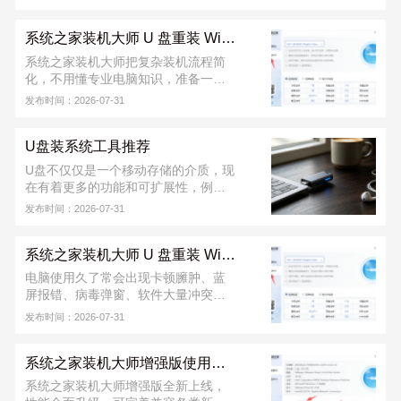
键完成 U 盘启动盘制作，教程覆盖 U
盘制作、快捷启动、系统部署整套流
系统之家装机大师 U 盘重装 Win7 系统教程
程，操作门槛低，新手可跟着步骤完
成重装。软件从下载到安装完成，不
系统之家装机大师把复杂装机流程简
收取任何费用！若安装出现问题，可
化，不用懂专业电脑知识，准备一个
联系系统之家装机大师官方 QQ 群：
8G 以上 U 盘就能搞定。不管是电脑正
发布时间：2026-07-31
822317920，寻求技术支持。
常能用，还是已经蓝屏、进不去桌
面，都能用 U 盘重装。软件从下载到
U盘装系统工具推荐
安装完成，不收取任何费用！若安装
出现问题，可联系系统之家装机大师
U盘不仅仅是一个移动存储的介质，现
官方 QQ 群：822317920，寻求技术
在有着更多的功能和可扩展性，例如
支持。
使用U盘做引导，给计算机安装操作系
发布时间：2026-07-31
统，系统之家装机大师给用户推荐的
是好用的U盘装系统工具。
系统之家装机大师 U 盘重装 Win11 系统教程
电脑使用久了常会出现卡顿臃肿、蓝
屏报错、病毒弹窗、软件大量冲突等
各类故障情况，这个时候用户们可以
发布时间：2026-07-31
用 U 盘重装系统。首先需要制作一个
U 盘启动盘，再进行 U 盘重装，软件
系统之家装机大师增强版使用教程
从下载到安装完成，不收取任何费
用！若安装出现问题，可联系系统之
系统之家装机大师增强版全新上线，
家装机大师官方 QQ 群：