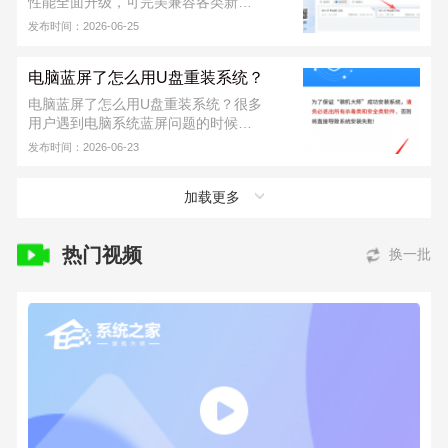
性能全面升级，可完美兼容各类新旧
822317920，寻求技术支持。
硬件，同时支持 UEFI、Legacy 双引
发布时间：2026-06-25
导模式。新版本进一步提升了本地安
装与 U 盘装机的成功率，运行也更加
电脑蓝屏了怎么用U盘重装系统？
稳定，日常装系统省心又便捷。下面
小编就为大家带来系统之家装机大师
电脑蓝屏了怎么用U盘重装系统？很多
增强版的详细使用教程。
用户遇到电脑系统蓝屏问题的时候，
都不知道怎么去进行问题的解决，其
发布时间：2026-06-23
实电脑蓝屏了也不需要去请人来维
修，自己准备一个U盘就可以通过重装
加载更多
系统的方法来解决问题。一起和系统
之家小编来看看如何去解决问题的方
法吧。
热门视频
换一批