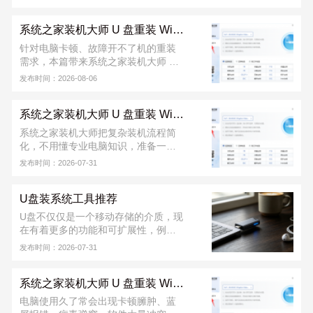
装 Windows 的安全方法。只需提前制
作好启动 U 盘，插入电脑后设置从 U
系统之家装机大师 U 盘重装 Win10 系统教程
盘启动，即可进入安装界面，按提示
一步步完成系统重装。整个过程稳定
针对电脑卡顿、故障开不了机的重装
可靠，不易受网络影响，支持格式化
需求，本篇带来系统之家装机大师 U
C 盘全新安装，能有效解决蓝屏、卡
盘重装 Win10 完整教程。该工具能一
发布时间：2026-08-06
顿、开机失败等问题，适合电脑维
键完成 U 盘启动盘制作，教程覆盖 U
修、日常维护以及新手装机使用。
盘制作、快捷启动、系统部署整套流
系统之家装机大师 U 盘重装 Win7 系统教程
程，操作门槛低，新手可跟着步骤完
成重装。软件从下载到安装完成，不
系统之家装机大师把复杂装机流程简
收取任何费用！若安装出现问题，可
化，不用懂专业电脑知识，准备一个
联系系统之家装机大师官方 QQ 群：
8G 以上 U 盘就能搞定。不管是电脑正
发布时间：2026-07-31
822317920，寻求技术支持。
常能用，还是已经蓝屏、进不去桌
面，都能用 U 盘重装。软件从下载到
U盘装系统工具推荐
安装完成，不收取任何费用！若安装
出现问题，可联系系统之家装机大师
U盘不仅仅是一个移动存储的介质，现
官方 QQ 群：822317920，寻求技术
在有着更多的功能和可扩展性，例如
支持。
使用U盘做引导，给计算机安装操作系
发布时间：2026-07-31
统，系统之家装机大师给用户推荐的
是好用的U盘装系统工具。
系统之家装机大师 U 盘重装 Win11 系统教程
电脑使用久了常会出现卡顿臃肿、蓝