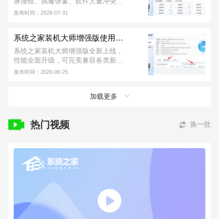
屏报错、病毒弹窗、软件大量冲突等
各类故障情况，这个时候用户们可以
发布时间：2026-07-31
用 U 盘重装系统。首先需要制作一个
U 盘启动盘，再进行 U 盘重装，软件
系统之家装机大师增强版使用教程
从下载到安装完成，不收取任何费
用！若安装出现问题，可联系系统之
系统之家装机大师增强版全新上线，
家装机大师官方 QQ 群：
性能全面升级，可完美兼容各类新旧
822317920，寻求技术支持。
硬件，同时支持 UEFI、Legacy 双引
发布时间：2026-06-25
导模式。新版本进一步提升了本地安
装与 U 盘装机的成功率，运行也更加
加载更多
稳定，日常装系统省心又便捷。下面
小编就为大家带来系统之家装机大师
增强版的详细使用教程。
热门视频
换一批